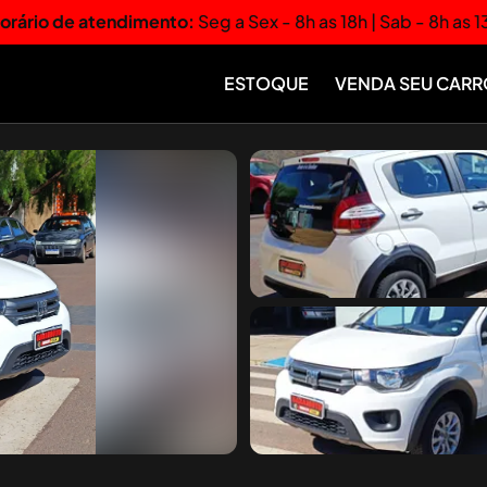
orário de atendimento:
Seg a Sex - 8h as 18h | Sab - 8h as 1
ESTOQUE
VENDA SEU CARR