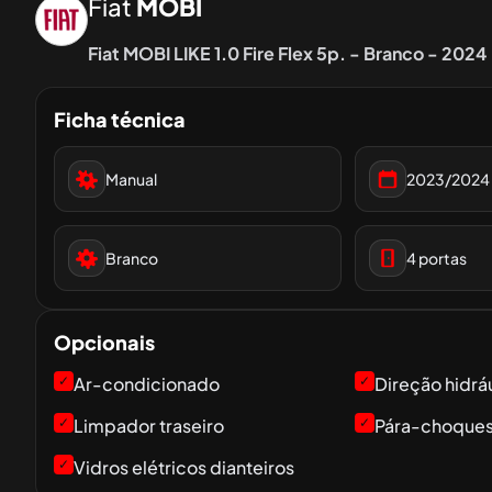
Fiat
MOBI
Fiat MOBI LIKE 1.0 Fire Flex 5p. - Branco - 2024
Ficha técnica
Manual
2023/2024
Branco
4
portas
Opcionais
✓
Ar-condicionado
✓
Direção hidrá
✓
Limpador traseiro
✓
Pára-choques 
✓
Vidros elétricos dianteiros