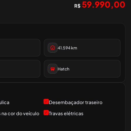
59.990,00
R$
41.594
km
Hatch
ulica
✓
Desembaçador traseiro
na cor do veículo
✓
Travas elétricas