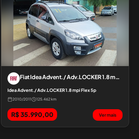
Fiat
Idea Advent./ Adv.LOCKER 1.8 mpi Flex 5p
Idea Advent./ Adv.LOCKER 1.8 mpi Flex 5p
2010
/
2011
125.462 km
R$ 35.990,00
Ver mais