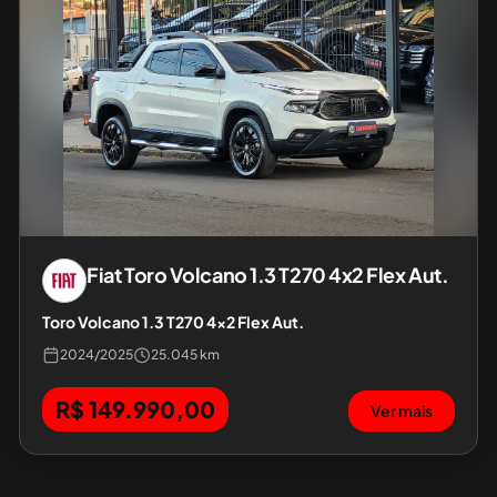
Fiat
Toro Volcano 1.3 T270 4x2 Flex Aut.
Toro Volcano 1.3 T270 4x2 Flex Aut.
2024
/
2025
25.045 km
R$ 149.990,00
Ver mais