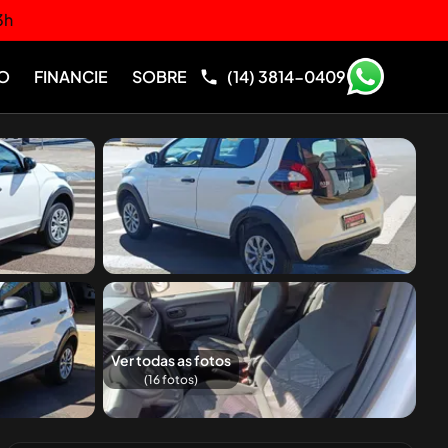
3h
O
FINANCIE
SOBRE
(14) 3814-0409
Ver todas as fotos
(
16
fotos)