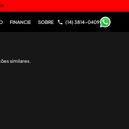
3h
O
FINANCIE
SOBRE
(14) 3814-0409
ões similares.