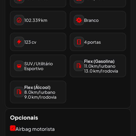
102.339
km
Branco
123
cv
4
portas
Flex (Gasolina)
SUV / Utilitário
11.0
km/l urbano
Esportivo
13.0
km/l rodovia
Flex (Álcool)
8.0
km/l urbano
9.0
km/l rodovia
Opcionais
✓
Airbag motorista