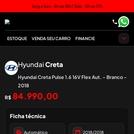
Seg a Sex - 8h as 18h | Sab - 8h as 13h
ESTOQUE
VENDA SEU CARRO
FINANCIE
‹
›
Hyundai
Creta
Hyundai Creta Pulse 1.6 16V Flex Aut. - Branco -
2018
84.990,00
R$
Ficha técnica
Automático
2018/2018