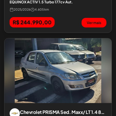
EQUINOX ACTIV 1.5 Turbo 177cv Aut.
2025
/
2026
4.605 km
R$ 244.990,00
Ver mais
Chevrolet
PRISMA Sed. Maxx/ LT 1.4 8V ECONOF. 4p