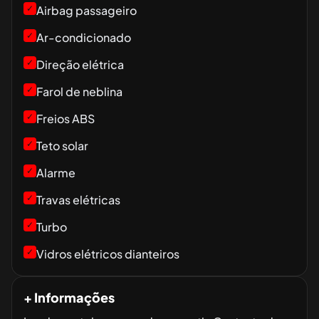
✓
Airbag passageiro
✓
Ar-condicionado
✓
Direção elétrica
✓
Farol de neblina
✓
Freios ABS
✓
Teto solar
✓
Alarme
✓
Travas elétricas
✓
Turbo
✓
Vidros elétricos dianteiros
+ Informações