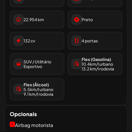
22.954
km
Preto
132
cv
4
portas
Flex (Gasolina)
SUV / Utilitário
10.4
km/l urbano
Esportivo
13.2
km/l rodovia
Flex (Álcool)
5.5
km/l urbano
9.1
km/l rodovia
Opcionais
✓
Airbag motorista