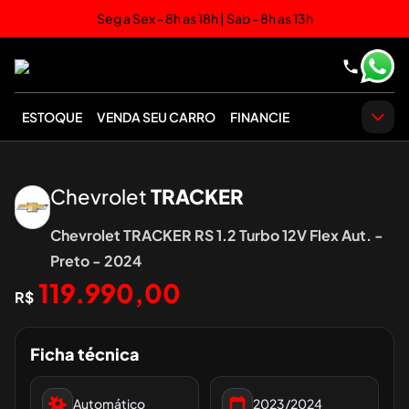
Seg a Sex - 8h as 18h | Sab - 8h as 13h
ESTOQUE
VENDA SEU CARRO
FINANCIE
‹
›
Chevrolet
TRACKER
Chevrolet TRACKER RS 1.2 Turbo 12V Flex Aut. -
Preto - 2024
119.990,00
R$
Ficha técnica
Automático
2023/2024