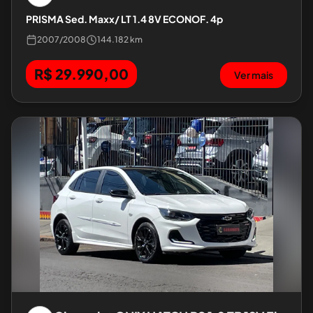
PRISMA Sed. Maxx/ LT 1.4 8V ECONOF. 4p
2007
/
2008
144.182 km
R$ 29.990,00
Ver mais